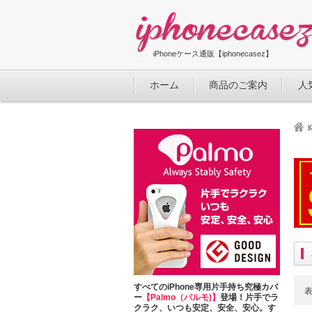
iPhoneケース通販【iphonecasez】
ホーム
商品のご案内
人
i
すべてのiPhone専用片手持ち究極カバ
ー
【Palmo（パルモ)】
登場！片手でラ
クラク、いつも安定、安全、安心。す