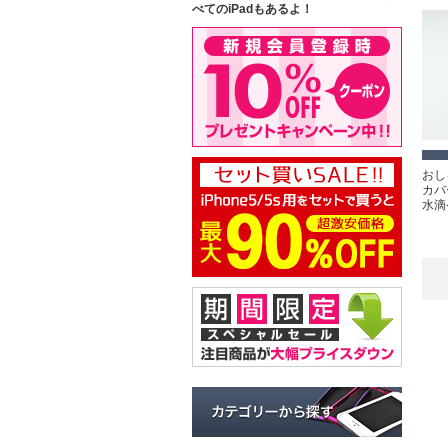
べてのiPadもあるよ！
おしゃ
カバ
水滴