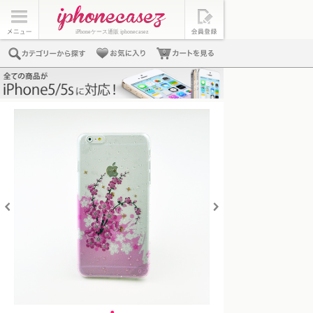
iPhoneケース通販 iphonecasez
0
・