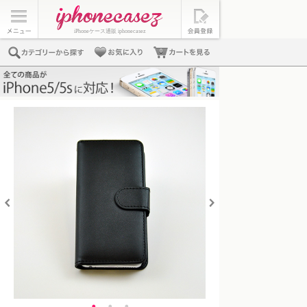
iPhoneケース通販 iphonecasez
0
・
・
・